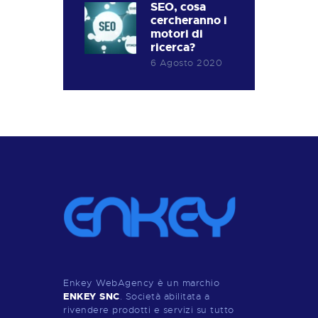
SEO, cosa
cercheranno i
motori di
ricerca?
6 Agosto 2020
Enkey WebAgency è un marchio
ENKEY SNC
. Società abilitata a
rivendere prodotti e servizi su tutto