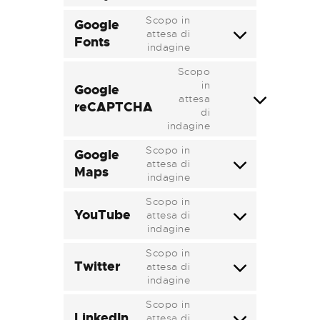
to
service
Scopo in
Google
google-
attesa di
Fonts
Consent
analytics
indagine
to
service
Scopo
google-
in
Google
fonts
attesa
reCAPTCHA
Consent
di
to
indagine
service
google-
Scopo in
Google
recaptcha
attesa di
Maps
Consent
indagine
to
service
Scopo in
google-
YouTube
attesa di
Consent
maps
indagine
to
service
Scopo in
youtube
Twitter
attesa di
Consent
indagine
to
service
Scopo in
twitter
LinkedIn
attesa di