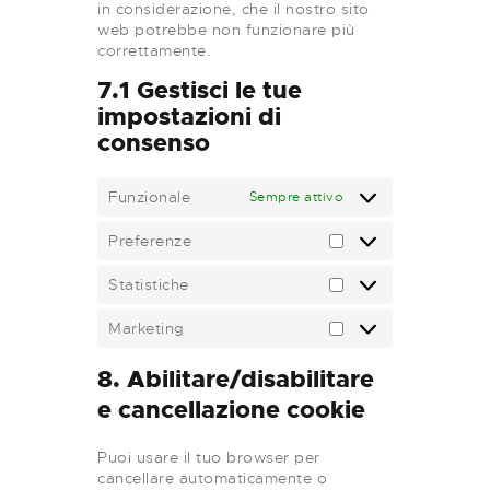
in considerazione, che il nostro sito
web potrebbe non funzionare più
correttamente.
7.1 Gestisci le tue
impostazioni di
consenso
Funzionale
Sempre attivo
Preferenze
Preferenze
Statistiche
Statistiche
Marketing
Marketing
8. Abilitare/disabilitare
e cancellazione cookie
Puoi usare il tuo browser per
cancellare automaticamente o