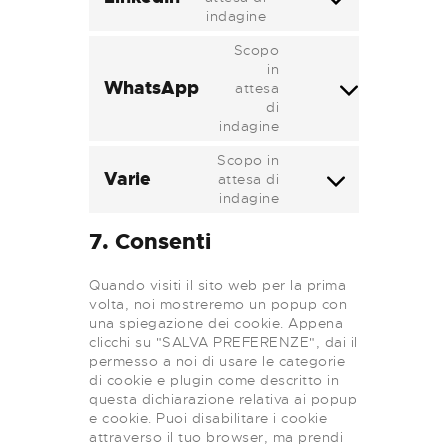
Consent
indagine
to
service
Scopo
linkedin
in
WhatsApp
attesa
Consent
di
to
indagine
service
whatsapp
Scopo in
Varie
attesa di
Consent
indagine
to
service
7. Consenti
varie
Quando visiti il sito web per la prima
volta, noi mostreremo un popup con
una spiegazione dei cookie. Appena
clicchi su "SALVA PREFERENZE", dai il
permesso a noi di usare le categorie
di cookie e plugin come descritto in
questa dichiarazione relativa ai popup
e cookie. Puoi disabilitare i cookie
attraverso il tuo browser, ma prendi