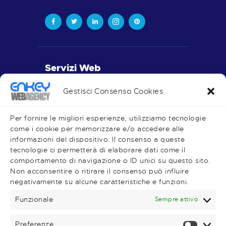
Servizi Web
Realizzazione Siti Web
Gestisci Consenso Cookies
Piano Editoriale
Social Media
Per fornire le migliori esperienze, utilizziamo tecnologie
come i cookie per memorizzare e/o accedere alle
informazioni del dispositivo. Il consenso a queste
tecnologie ci permetterà di elaborare dati come il
comportamento di navigazione o ID unici su questo sito.
Very Important Links
Non acconsentire o ritirare il consenso può influire
negativamente su alcune caratteristiche e funzioni.
Shop
Magazine
Funzionale
Sempre attivo
Contatti
Preferenze