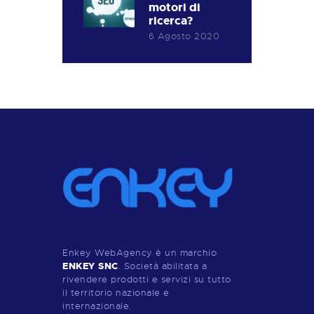
motori di
ricerca?
6 Agosto 2020
Enkey WebAgency è un marchio
ENKEY SNC
. Società abilitata a
rivendere prodotti e servizi su tutto
il territorio nazionale e
internazionale.