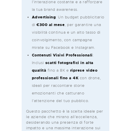
l’interazione costante e a rafforzare
la tua brand awareness.
Advertising
: Un budget pubblicitario
di
€300 al mese
, per garantire una
visibilità continua e un alto tasso di
coinvolgimento, con campagne
mirate su Facebook e Instagram.
Contenuti Visivi Professionali
:
Inclusi
scatti fotografici in alta
qualità
fino a 8K e
riprese video
professionali fino a 4K
con drone,
ideali per raccontare storie
emozionanti che catturano
l’attenzione del tuo pubblico.
Questo pacchetto è la scelta ideale per
le aziende che mirano all’eccellenza,
desiderando una presenza di forte
impatto e una massima interazione sui