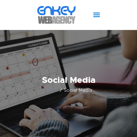
CHI SIAMO
SITI WEB
PIANO EDITORIALE
SOCIAL MEDIA
SUPPORT
Social Media
BLOG
Home
Social Media
MAGAZINE
SHOP