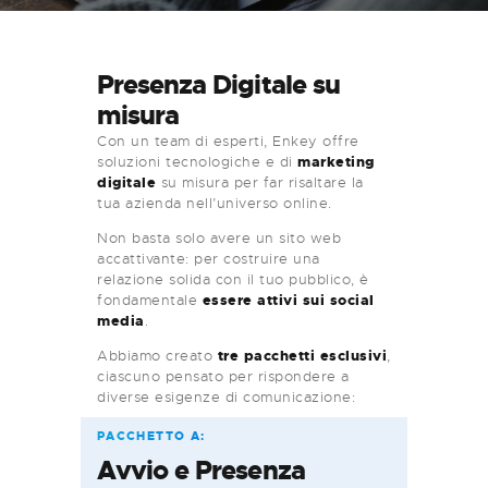
Presenza Digitale su
misura
Con un team di esperti, Enkey offre
soluzioni tecnologiche e di
marketing
digitale
su misura per far risaltare la
tua azienda nell’universo online.
Non basta solo avere un sito web
accattivante: per costruire una
relazione solida con il tuo pubblico, è
fondamentale
essere attivi sui social
media
.
Abbiamo creato
tre pacchetti esclusivi
,
ciascuno pensato per rispondere a
diverse esigenze di comunicazione:
PACCHETTO A:
Avvio e Presenza