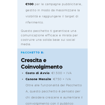
€100
per le campagne pubblicitarie,
gestito in modo da massimizzare la
visibilità e raggiungere il target di
riferimento.
Questo pacchetto ti garantisce una
comunicazione efficace e mirata per
costruire una solida base sui social
media.
PACCHETTO B:
Crescita e
Coinvolgimento
Costo di Avvio
: €1.500 + IVA
Canone Mensile
: €750 + IVA
Oltre alle funzionalità del Pacchetto
A, questo pacchetto è pensato per
chi desidera crescere e aumentare il
coinvolgimento con il pubblico: