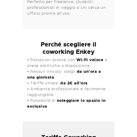
Perfetto per freelance, studenti,
professionisti in viaggio o chi cerca un
ufficio pronto all’uso.
Perché scegliere il
coworking Enkey
• Postazioni pronte con
Wi-Fi veloce
e
prese elettriche a disposizione
• Nessun vincolo: scegli
da un’ora a
una giornata
• Tariffe chiare:
da 2€ all’ora
• Ambiente professionale e facilmente
raggiungibile
• Possibilità di
noleggiare lo spazio in
esclusiva