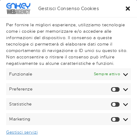
Realizzazione Siti Web
Gestisci Consenso Cookies
Piano Editoriale
Social Media
Per fornire le migliori esperienze, utilizziamo tecnologie
come i cookie per memorizzare e/o accedere alle
informazioni del dispositivo. Il consenso a queste
tecnologie ci permetterà di elaborare dati come il
comportamento di navigazione o ID unici su questo sito.
Very Important Links
Non acconsentire o ritirare il consenso può influire
negativamente su alcune caratteristiche e funzioni.
Shop
Magazine
Funzionale
Sempre attivo
Contatti
Preferenze
Prefere
Statistiche
Statisti
Contattaci telefonicamente!
+39 0781.62719
Marketing
Marketi
Scrivici una mail
Gestisci servizi