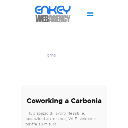
CHI SIAMO
Coworking
SITI WEB
PIANO EDITORIALE
Home
Coworking
SOCIAL MEDIA
SUPPORT
BLOG
MAGAZINE
SHOP
Coworking a Carbonia
Il tuo spazio di lavoro flessibile:
postazioni attrezzate, Wi-Fi veloce e
tariffe su misura.