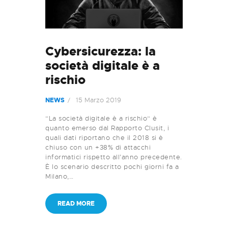
Cybersicurezza: la
società digitale è a
rischio
15 Marzo 2019
NEWS
“La società digitale è a rischio” è
quanto emerso dal Rapporto Clusit, i
quali dati riportano che il 2018 si è
chiuso con un +38% di attacchi
informatici rispetto all’anno precedente.
È lo scenario descritto pochi giorni fa a
Milano,…
READ MORE