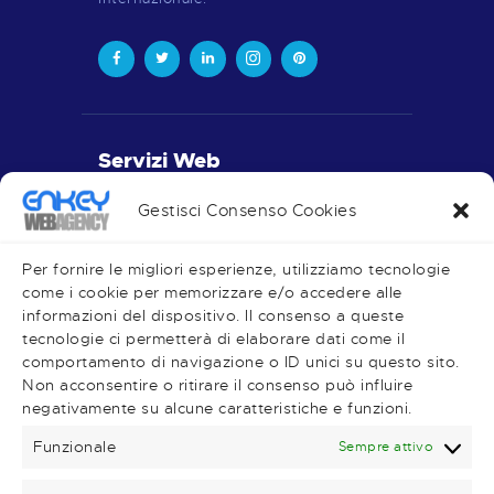
Servizi Web
Realizzazione Siti Web
Gestisci Consenso Cookies
Piano Editoriale
Social Media
Per fornire le migliori esperienze, utilizziamo tecnologie
come i cookie per memorizzare e/o accedere alle
informazioni del dispositivo. Il consenso a queste
tecnologie ci permetterà di elaborare dati come il
comportamento di navigazione o ID unici su questo sito.
Very Important Links
Non acconsentire o ritirare il consenso può influire
negativamente su alcune caratteristiche e funzioni.
Shop
Magazine
Funzionale
Sempre attivo
Contatti