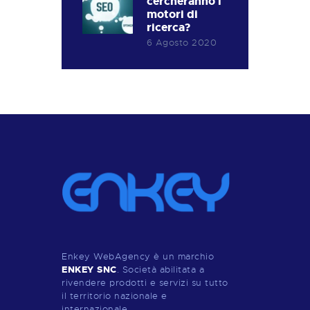
cercheranno i
motori di
ricerca?
6 Agosto 2020
Enkey WebAgency è un marchio
ENKEY SNC
. Società abilitata a
rivendere prodotti e servizi su tutto
il territorio nazionale e
internazionale.