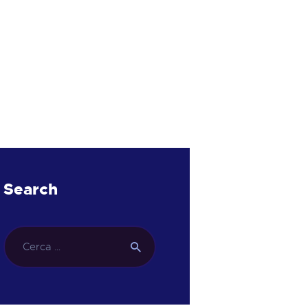
Search
Ricerca
per: