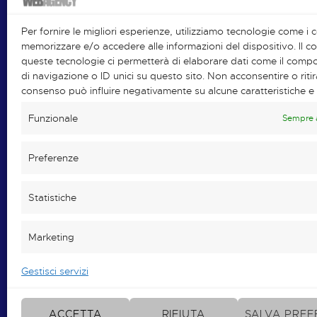
Per fornire le migliori esperienze, utilizziamo tecnologie come i 
memorizzare e/o accedere alle informazioni del dispositivo. Il 
queste tecnologie ci permetterà di elaborare dati come il com
di navigazione o ID unici su questo sito. Non acconsentire o ritira
Enkey WebAgency è un
consenso può influire negativamente su alcune caratteristiche e 
ENKEY SNC
marchio
.
Società abilitata a
Funzionale
Sempre 
rivendere prodotti e servizi
su tutto il territorio
Preferenze
nazionale e internazionale.
Statistiche
Marketing
Gestisci servizi
ACCETTA
RIFIUTA
SALVA PREF