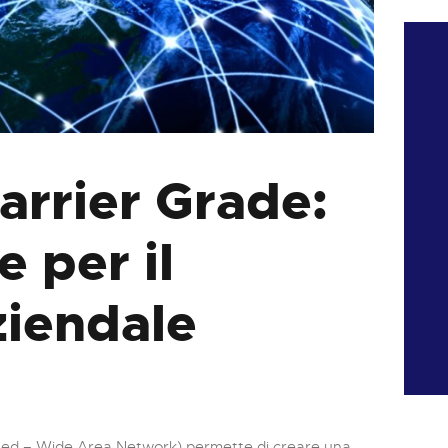
rrier Grade:
e per il
ziendale
ed – Wide Area Network) permette di creare una