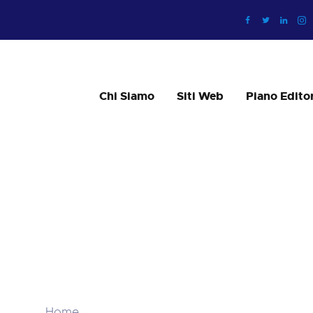
CHI SIAMO
SITI WEB
PIANO EDITORIALE
Chi Siamo
Siti Web
Piano Editor
SOCIAL MEDIA
SUPPORT
BLOG
MAGAZINE
ag: azien
SHOP
Home
Tutti gli articoli
Tag: aziende