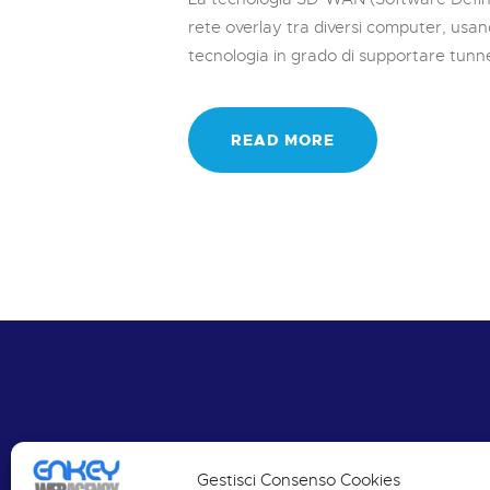
rete overlay tra diversi computer, usan
tecnologia in grado di supportare tunnel 
READ MORE
S
Gestisci Consenso Cookies