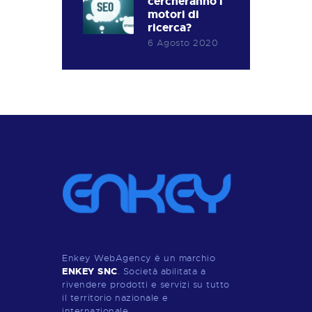
cercheranno i
motori di
ricerca?
6 Agosto 2020
Enkey WebAgency è un marchio
ENKEY SNC
. Società abilitata a
rivendere prodotti e servizi su tutto
il territorio nazionale e
internazionale.