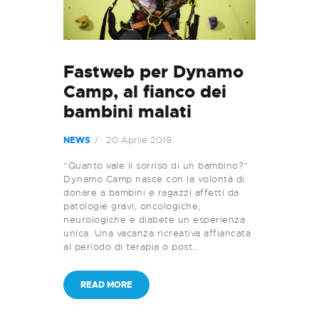
Fastweb per Dynamo
Camp, al fianco dei
bambini malati
20 Aprile 2019
NEWS
“Quanto vale il sorriso di un bambino?”
Dynamo Camp nasce con la volontà di
donare a bambini e ragazzi affetti da
patologie gravi, oncologiche,
neurologiche e diabete un esperienza
unica. Una vacanza ricreativa affiancata
al periodo di terapia o post…
READ MORE