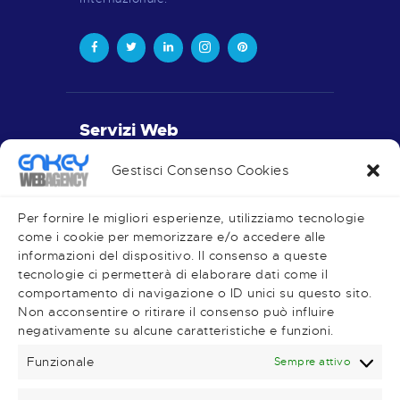
Servizi Web
Realizzazione Siti Web
Gestisci Consenso Cookies
Piano Editoriale
Social Media
Per fornire le migliori esperienze, utilizziamo tecnologie
come i cookie per memorizzare e/o accedere alle
informazioni del dispositivo. Il consenso a queste
tecnologie ci permetterà di elaborare dati come il
comportamento di navigazione o ID unici su questo sito.
Very Important Links
Non acconsentire o ritirare il consenso può influire
negativamente su alcune caratteristiche e funzioni.
Shop
Magazine
Funzionale
Sempre attivo
Contatti