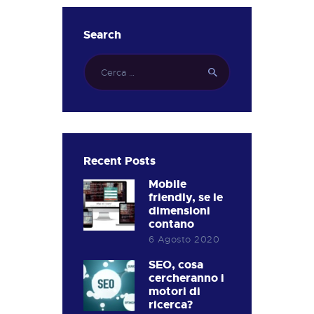
Search
Ricerca
per:
Recent Posts
Mobile
friendly, se le
dimensioni
contano
6 Agosto 2020
SEO, cosa
cercheranno i
motori di
ricerca?