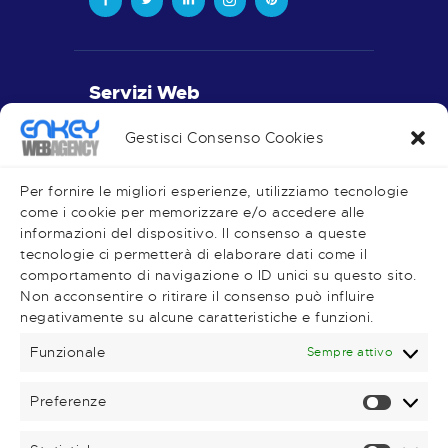
Servizi Web
Realizzazione Siti Web
Gestisci Consenso Cookies
Piano Editoriale
Social Media
Per fornire le migliori esperienze, utilizziamo tecnologie
come i cookie per memorizzare e/o accedere alle
informazioni del dispositivo. Il consenso a queste
tecnologie ci permetterà di elaborare dati come il
comportamento di navigazione o ID unici su questo sito.
Very Important Links
Non acconsentire o ritirare il consenso può influire
negativamente su alcune caratteristiche e funzioni.
Shop
Magazine
Funzionale
Sempre attivo
Contatti
Preferenze
Prefere