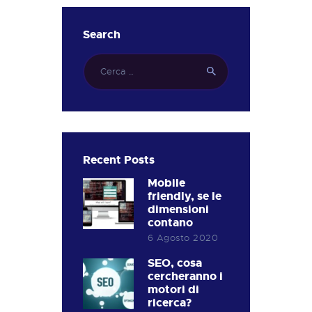
Search
Ricerca
per:
Recent Posts
Mobile
friendly, se le
dimensioni
contano
6 Agosto 2020
SEO, cosa
cercheranno i
motori di
ricerca?