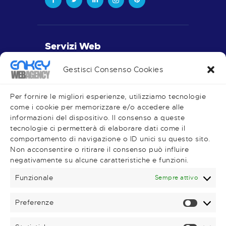
Servizi Web
Realizzazione Siti Web
Gestisci Consenso Cookies
Piano Editoriale
Social Media
Per fornire le migliori esperienze, utilizziamo tecnologie
come i cookie per memorizzare e/o accedere alle
informazioni del dispositivo. Il consenso a queste
tecnologie ci permetterà di elaborare dati come il
comportamento di navigazione o ID unici su questo sito.
Very Important Links
Non acconsentire o ritirare il consenso può influire
negativamente su alcune caratteristiche e funzioni.
Shop
Magazine
Funzionale
Sempre attivo
Contatti
Preferenze
Prefere