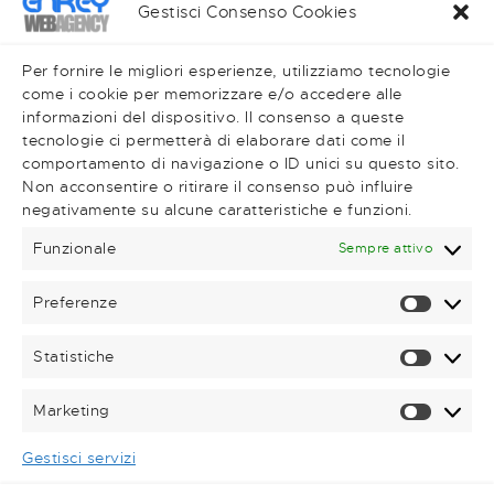
Realizzazione Siti Web
Gestisci Consenso Cookies
Piano Editoriale
Social Media
Per fornire le migliori esperienze, utilizziamo tecnologie
come i cookie per memorizzare e/o accedere alle
informazioni del dispositivo. Il consenso a queste
tecnologie ci permetterà di elaborare dati come il
comportamento di navigazione o ID unici su questo sito.
Very Important Links
Non acconsentire o ritirare il consenso può influire
negativamente su alcune caratteristiche e funzioni.
Shop
Magazine
Funzionale
Sempre attivo
Contatti
Preferenze
Prefere
Statistiche
Statisti
Contattaci telefonicamente!
+39 0781.62719
Marketing
Marketi
Scrivici una mail
Gestisci servizi
Via Gramsci 153