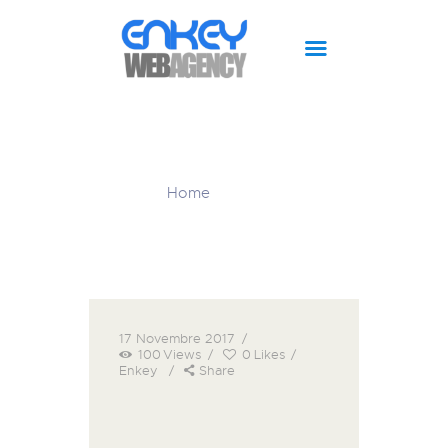
CHI SIAMO
Footer
SITI WEB
PIANO EDITORIALE
Home
Footer
SOCIAL MEDIA
SUPPORT
BLOG
MAGAZINE
SHOP
17 Novembre 2017
100
Views
0
Likes
Enkey
Share