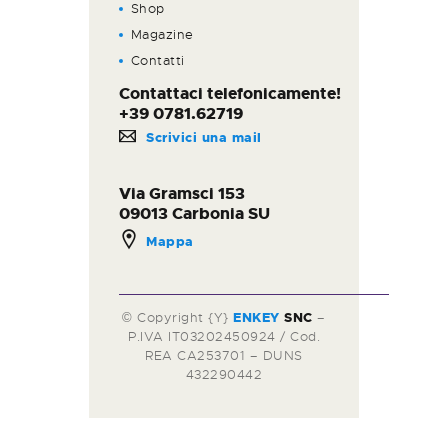
Shop
Magazine
Contatti
Contattaci telefonicamente!
+39 0781.62719
Scrivici una mail
Via Gramsci 153
09013 Carbonia SU
Mappa
© Copyright {Y}
ENKEY
SNC
–
P.IVA IT03202450924 / Cod.
REA CA253701 – DUNS
432290442