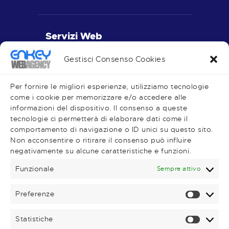
Servizi Web
Realizzazione Siti Web
Gestisci Consenso Cookies
Piano Editoriale
Social Media
Per fornire le migliori esperienze, utilizziamo tecnologie
come i cookie per memorizzare e/o accedere alle
informazioni del dispositivo. Il consenso a queste
tecnologie ci permetterà di elaborare dati come il
comportamento di navigazione o ID unici su questo sito.
Very Important Links
Non acconsentire o ritirare il consenso può influire
negativamente su alcune caratteristiche e funzioni.
Shop
Magazine
Funzionale
Sempre attivo
Contatti
Preferenze
Prefere
Statistiche
Statisti