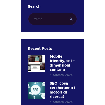
Search
Ricerca
per:
Recent Posts
Mobile
friendly, se le
dimensioni
contano
6 Agosto 2020
SEO, cosa
cercheranno i
motori di
ricerca?
6 Agosto 2020