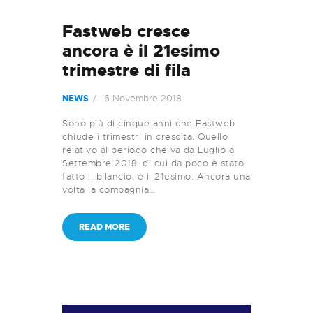
Fastweb cresce
ancora è il 21esimo
trimestre di fila
6 Novembre 2018
NEWS
Sono più di cinque anni che Fastweb
chiude i trimestri in crescita. Quello
relativo al periodo che va da Luglio a
Settembre 2018, di cui da poco è stato
fatto il bilancio, è il 21esimo. Ancora una
volta la compagnia…
READ MORE