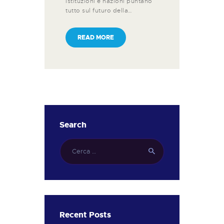
Istituzioni e nazioni puntano
tutto sul futuro della…
READ MORE
Search
Ricerca
per:
Recent Posts