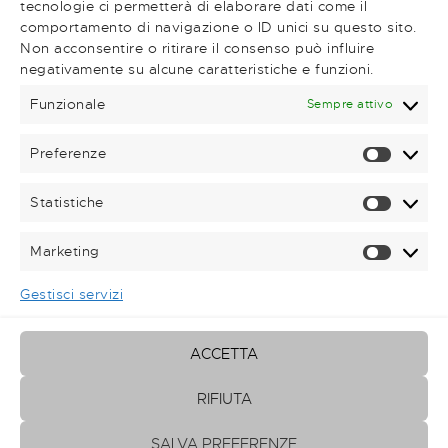
tecnologie ci permetterà di elaborare dati come il
comportamento di navigazione o ID unici su questo sito.
Very Important Links
Non acconsentire o ritirare il consenso può influire
negativamente su alcune caratteristiche e funzioni.
Shop
Magazine
Funzionale
Sempre attivo
Contatti
Preferenze
Prefere
Statistiche
Statisti
Contattaci telefonicamente!
+39 0781.62719
Marketing
Marketi
Scrivici una mail
Gestisci servizi
Via Gramsci 153
09013 Carbonia SU
ACCETTA
Mappa
RIFIUTA
SALVA PREFERENZE