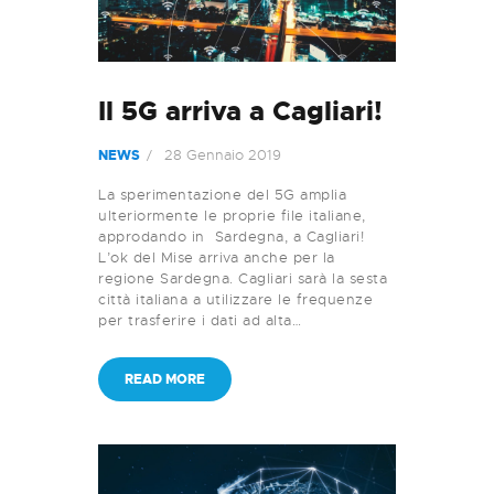
Il 5G arriva a Cagliari!
28 Gennaio 2019
NEWS
La sperimentazione del 5G amplia
ulteriormente le proprie file italiane,
approdando in Sardegna, a Cagliari!
L’ok del Mise arriva anche per la
regione Sardegna. Cagliari sarà la sesta
città italiana a utilizzare le frequenze
per trasferire i dati ad alta…
READ MORE