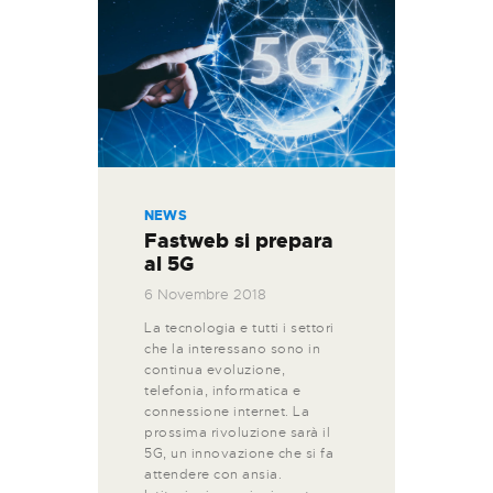
NEWS
Fastweb si prepara
al 5G
6 Novembre 2018
La tecnologia e tutti i settori
che la interessano sono in
continua evoluzione,
telefonia, informatica e
connessione internet. La
prossima rivoluzione sarà il
5G, un innovazione che si fa
attendere con ansia.